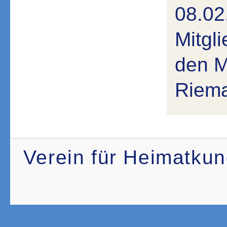
08.02
Mitgl
den M
Riema
Verein für Heimatku