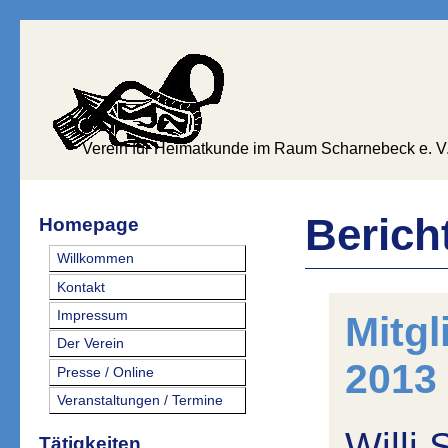
Verein für Heimatkunde im Raum Scharnebeck e. V
Berich
Homepage
Willkommen
Kontakt
Impressum
Mitg
Der Verein
2013
Presse / Online
Veranstaltungen / Termine
Willi 
Tätigkeiten