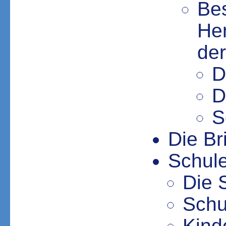
Be
Hen
de
D
D
S
Die Br
Schule
Die 
Schu
Kind