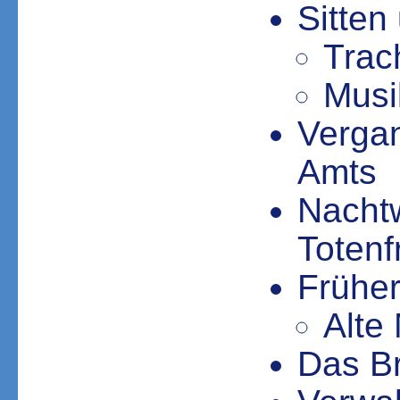
Sitte
Trac
Musi
Verga
Amts
Nachtw
Totenf
Frühe
Alte
Das Br