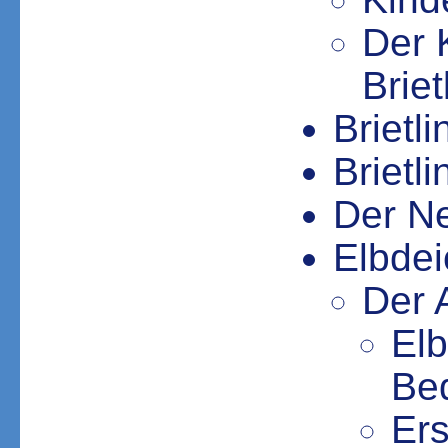
Der K
Brie
Brietl
Brietl
Der N
Elbde
Der 
Elb
Be
Ers