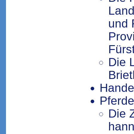
Land
und 
Prov
Fürs
Die 
Brie
Hande
Pferd
Die 
hann