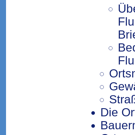
Übe
Fl
Bri
Be
Fl
Orts
Gew
Stra
Die Or
Bauerm