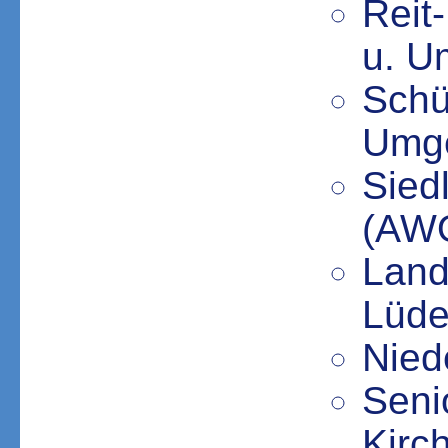
Reit
u. U
Schü
Umge
Sied
(AW
Land
Lüde
Nied
Seni
Kirc