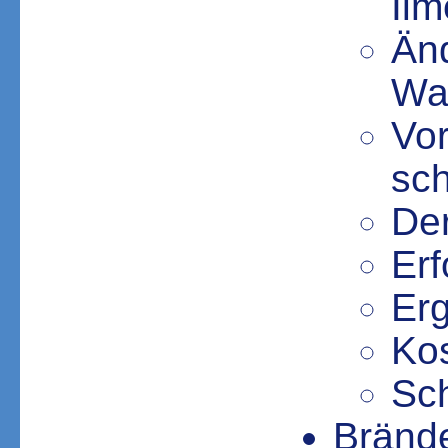
Il
Än
Wa
Vor
sc
De
Erf
Er
Ko
Sc
Brände