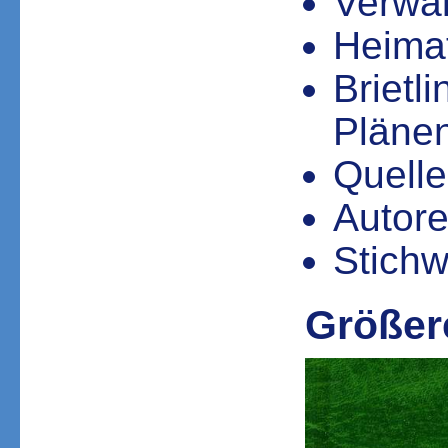
Verwa
Heimat
Brietl
Pläne
Quell
Autor
Stichw
Größere