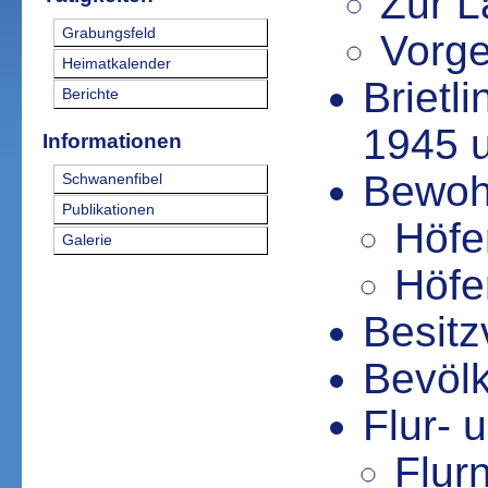
Zur L
Grabungsfeld
Vorge
Heimatkalender
Brietl
Berichte
1945 u
Informationen
Bewohn
Schwanenfibel
Publikationen
Höfe
Galerie
Höfe
Besitz
Bevöl
Flur-
Flur