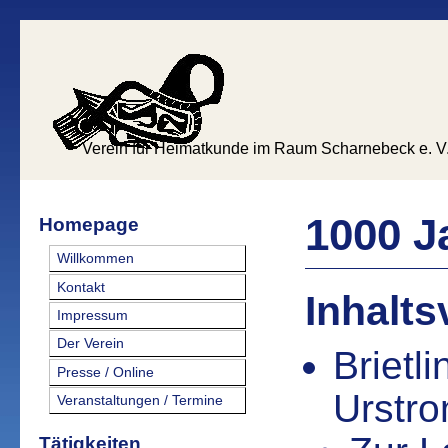
Verein für Heimatkunde im Raum Scharnebeck e. V
1000 J
Homepage
Willkommen
Kontakt
Inhalts
Impressum
Der Verein
Brietl
Presse / Online
Urstro
Veranstaltungen / Termine
Tätigkeiten