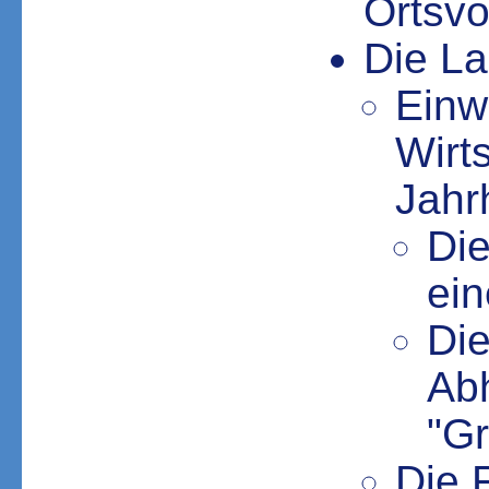
Ortsvo
Die La
Einw
Wirt
Jahr
Die
ein
Di
Ab
"Gr
Die 