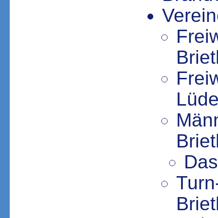
Verei
Frei
Briet
Frei
Lüde
Männ
Brie
Das 
Turn
Brie