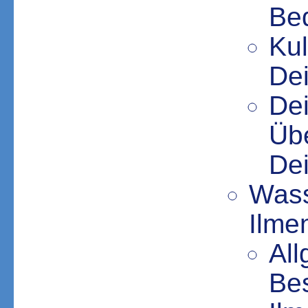
Be
Kul
De
De
Üb
Dei
Wass
Ilme
Al
Be